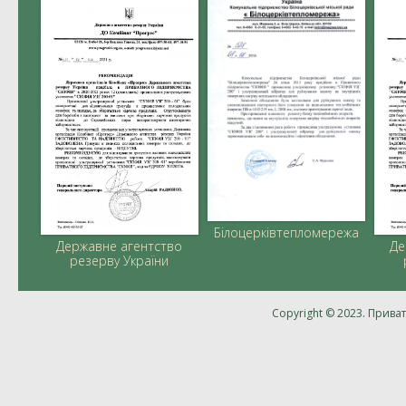
Білоцерківтепломережа
Державне агентство
Де
резерву України
Copyright © 2023. Приват